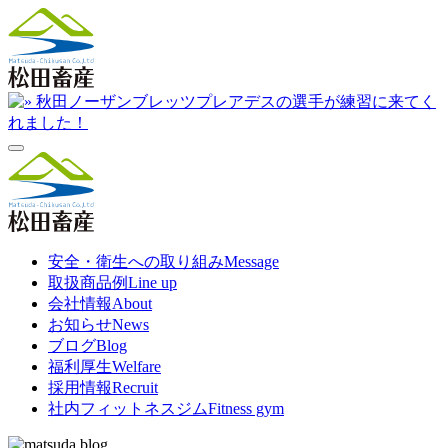
安全・衛生への取り組み
Message
取扱商品例
Line up
会社情報
About
お知らせ
News
ブログ
Blog
福利厚生
Welfare
採用情報
Recruit
社内フィットネスジム
Fitness gym