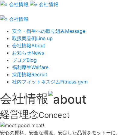
安全・衛生への取り組み
Message
取扱商品例
Line up
会社情報
About
お知らせ
News
ブログ
Blog
福利厚生
Welfare
採用情報
Recruit
社内フィットネスジム
Fitness gym
会社情報
経営理念
Concept
安心の原料、安全な環境、安定した品質をモットーに、